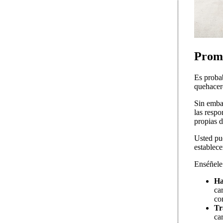
Promu
Es proba
quehacere
Sin embar
las respo
propias d
Usted pue
establece
Enséñele 
Ha
ca
co
Tr
ca