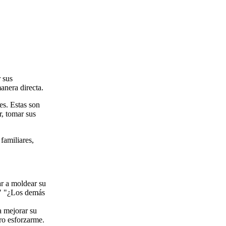
 sus
anera directa.
es. Estas son
r, tomar sus
familiares,
r a moldear su
" "¿Los demás
a mejorar su
ro esforzarme.