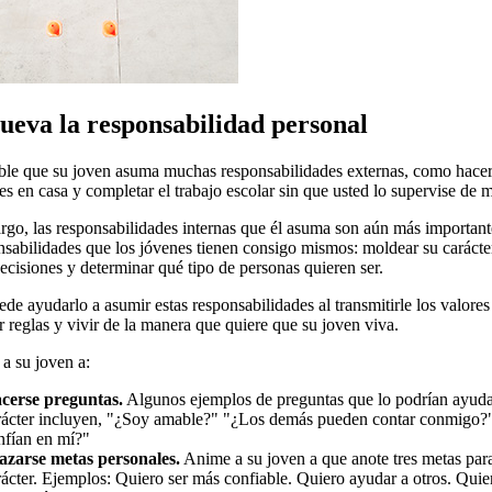
eva la responsabilidad personal
ble que su joven asuma muchas responsabilidades externas, como hacer
s en casa y completar el trabajo escolar sin que usted lo supervise de m
go, las responsabilidades internas que él asuma son aún más important
nsabilidades que los jóvenes tienen consigo mismos: moldear su carácte
ecisiones y determinar qué tipo de personas quieren ser.
de ayudarlo a asumir estas responsabilidades al transmitirle los valores 
r reglas y vivir de la manera que quiere que su joven viva.
a su joven a:
cerse preguntas.
Algunos ejemplos de preguntas que lo podrían ayuda
rácter incluyen, "¿Soy amable?" "¿Los demás pueden contar conmigo?
nfían en mí?"
azarse metas personales.
Anime a su joven a que anote tres metas par
rácter. Ejemplos: Quiero ser más confiable. Quiero ayudar a otros. Quie